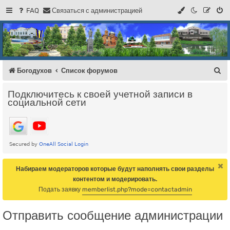
FAQ
С
в
я
з
а
т
ь
с
я
с
а
д
м
и
н
и
с
т
р
а
ц
и
е
й
Регистрация
Форум Богодухова
Богодухов
П
Богодухов
Список форумов
о
Подключитесь к своей учетной записи в
и
социальной сети
с
к
Набираем модераторов которые будут наполнять свои разделы
контентом и модерировать.
Подать заявку
memberlist.php?mode=contactadmin
Отправить сообщение администрации