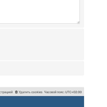
с
т
р
а
ц
и
е
й
Удалить cookies
Часовой пояс:
UTC+02:00