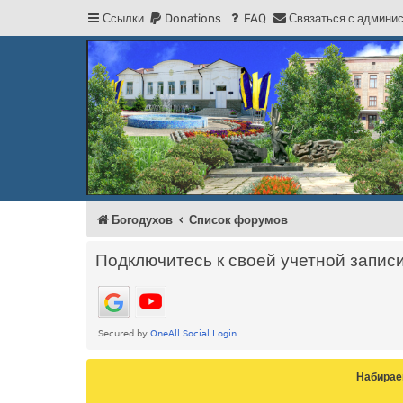
Ссылки
Donations
FAQ
С
в
я
з
а
т
ь
с
я
с
а
д
м
и
н
и
Регистрация
Форум Богодухова
Богодухов
Богодухов
Список форумов
Подключитесь к своей учетной запис
Набирае