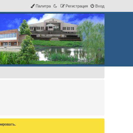
Палитра
Р
е
г
и
с
т
р
а
ц
и
я
Вход
ировать.