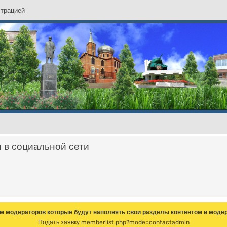
с
т
р
а
ц
и
е
й
и в социальной сети
м модераторов которые будут наполнять свои разделы контентом и модер
Подать заявку
memberlist.php?mode=contactadmin