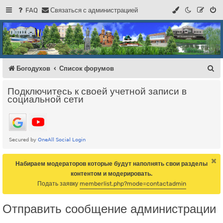
FAQ
С
в
я
з
а
т
ь
с
я
с
а
д
м
и
н
и
с
т
р
а
ц
и
е
й
Регистрация
Форум Богодухова
Богодухов
П
Богодухов
Список форумов
о
Подключитесь к своей учетной записи в
и
социальной сети
с
к
Набираем модераторов которые будут наполнять свои разделы
контентом и модерировать.
Подать заявку
memberlist.php?mode=contactadmin
Отправить сообщение администрации