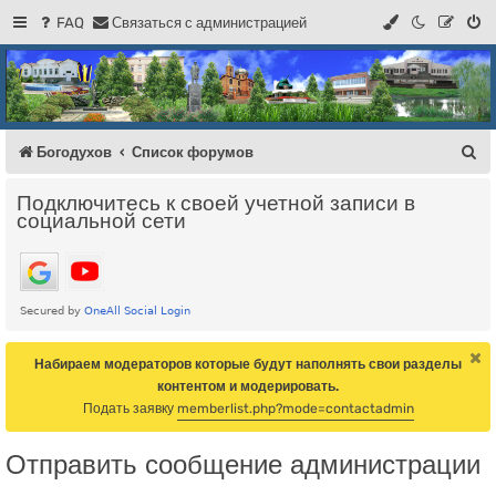
FAQ
С
в
я
з
а
т
ь
с
я
с
а
д
м
и
н
и
с
т
р
а
ц
и
е
й
Регистрация
Форум Богодухова
Богодухов
П
Богодухов
Список форумов
о
Подключитесь к своей учетной записи в
и
социальной сети
с
к
Набираем модераторов которые будут наполнять свои разделы
контентом и модерировать.
Подать заявку
memberlist.php?mode=contactadmin
Отправить сообщение администрации