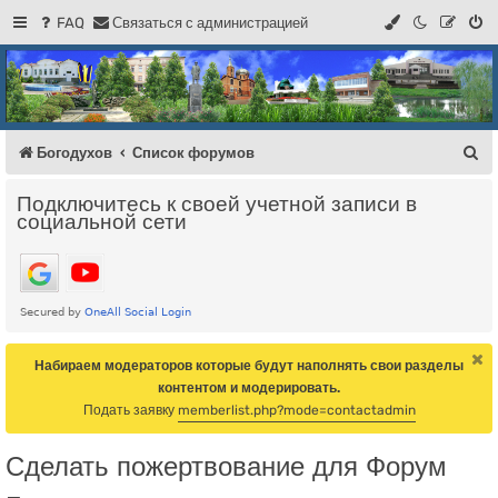
FAQ
С
в
я
з
а
т
ь
с
я
с
а
д
м
и
н
и
с
т
р
а
ц
и
е
й
Регистрация
Форум Богодухова
Богодухов
П
Богодухов
Список форумов
о
Подключитесь к своей учетной записи в
и
социальной сети
с
к
Набираем модераторов которые будут наполнять свои разделы
контентом и модерировать.
Подать заявку
memberlist.php?mode=contactadmin
Сделать пожертвование для Форум