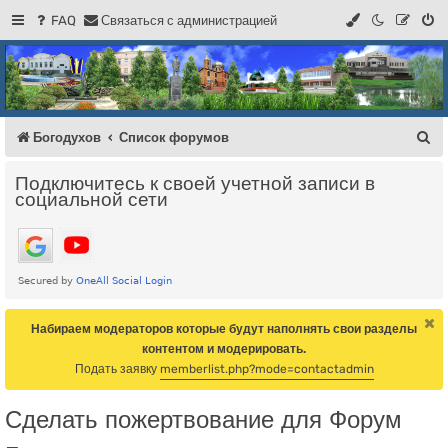
FAQ
С
в
я
з
а
т
ь
с
я
с
а
д
м
и
н
и
с
т
р
а
ц
и
е
й
Регистрация
Форум Богодухова
Богодухов
П
Богодухов
Список форумов
о
Подключитесь к своей учетной записи в
и
социальной сети
с
к
Набираем модераторов которые будут наполнять свои разделы
контентом и модерировать.
Подать заявку
memberlist.php?mode=contactadmin
Сделать пожертвование для Форум