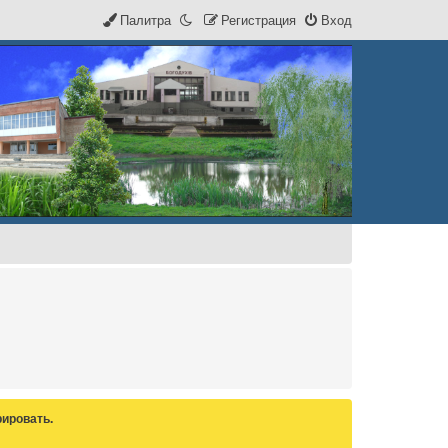
Палитра
Р
е
г
и
с
т
р
а
ц
и
я
Вход
ировать.