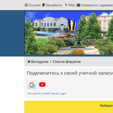
Ссылки
Donations
FAQ
С
в
я
з
а
т
ь
с
я
с
а
д
м
и
н
и
Регистрация
Форум Богодухова
Богодухов
Богодухов
Список форумов
Подключитесь к своей учетной запис
Набирае