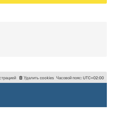
с
т
р
а
ц
и
е
й
Удалить cookies
Часовой пояс:
UTC+02:00