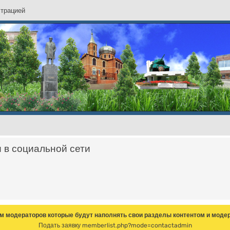
с
т
р
а
ц
и
е
й
и в социальной сети
м модераторов которые будут наполнять свои разделы контентом и модер
Подать заявку
memberlist.php?mode=contactadmin