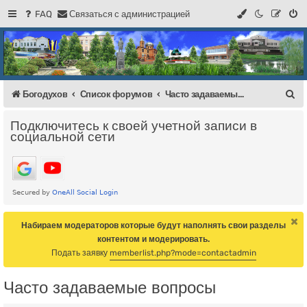
FAQ
С
в
я
з
а
т
ь
с
я
с
а
д
м
и
н
и
с
т
р
а
ц
и
е
й
Регистрация
Форум Богодухова
Богодухов
П
Богодухов
Список форумов
Часто задаваемые вопросы
о
Подключитесь к своей учетной записи в
и
социальной сети
с
к
Набираем модераторов которые будут наполнять свои разделы
контентом и модерировать.
Подать заявку
memberlist.php?mode=contactadmin
Часто задаваемые вопросы