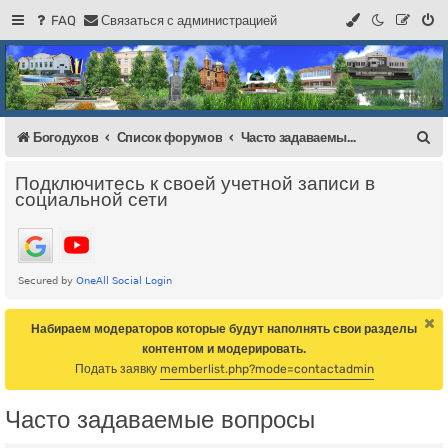
FAQ
С
в
я
з
а
т
ь
с
я
с
а
д
м
и
н
и
с
т
р
а
ц
и
е
й
Регистрация
Форум Богодухова
Богодухов
П
Богодухов
Список форумов
Часто задаваемые вопросы
о
Подключитесь к своей учетной записи в
и
социальной сети
с
к
Набираем модераторов которые будут наполнять свои разделы
контентом и модерировать.
Подать заявку
memberlist.php?mode=contactadmin
Часто задаваемые вопросы