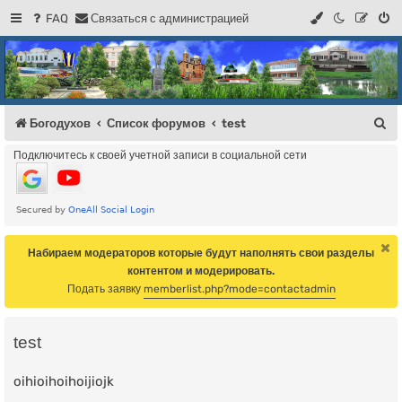
FAQ
С
в
я
з
а
т
ь
с
я
с
а
д
м
и
н
и
с
т
р
а
ц
и
е
й
Регистрация
Форум Богодухова
Богодухов
П
Богодухов
Список форумов
test
о
Подключитесь к своей учетной записи в социальной сети
и
с
к
Набираем модераторов которые будут наполнять свои разделы
контентом и модерировать.
Подать заявку
memberlist.php?mode=contactadmin
test
oihioihoihoijiojk