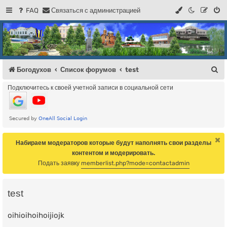
FAQ
С
в
я
з
а
т
ь
с
я
с
а
д
м
и
н
и
с
т
р
а
ц
и
е
й
Регистрация
Форум Богодухова
Богодухов
П
Богодухов
Список форумов
test
о
Подключитесь к своей учетной записи в социальной сети
и
с
к
Набираем модераторов которые будут наполнять свои разделы
контентом и модерировать.
Подать заявку
memberlist.php?mode=contactadmin
test
oihioihoihoijiojk