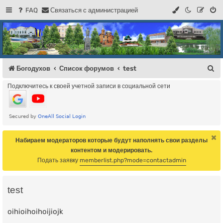
FAQ
С
в
я
з
а
т
ь
с
я
с
а
д
м
и
н
и
с
т
р
а
ц
и
е
й
Регистрация
Форум Богодухова
Богодухов
П
Богодухов
Список форумов
test
о
Подключитесь к своей учетной записи в социальной сети
и
с
к
Набираем модераторов которые будут наполнять свои разделы
контентом и модерировать.
Подать заявку
memberlist.php?mode=contactadmin
test
oihioihoihoijiojk