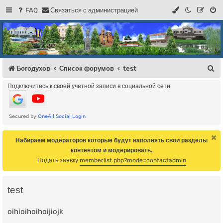
FAQ
С
в
я
з
а
т
ь
с
я
с
а
д
м
и
н
и
с
т
р
а
ц
и
е
й
Регистрация
Форум Богодухова
Богодухов
П
Богодухов
Список форумов
test
о
Подключитесь к своей учетной записи в социальной сети
и
с
к
Набираем модераторов которые будут наполнять свои разделы
контентом и модерировать.
Подать заявку
memberlist.php?mode=contactadmin
test
oihioihoihoijiojk