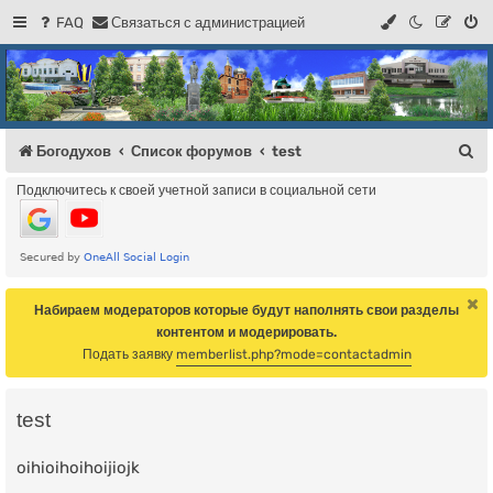
FAQ
С
в
я
з
а
т
ь
с
я
с
а
д
м
и
н
и
с
т
р
а
ц
и
е
й
Регистрация
Форум Богодухова
Богодухов
П
Богодухов
Список форумов
test
о
Подключитесь к своей учетной записи в социальной сети
и
с
к
Набираем модераторов которые будут наполнять свои разделы
контентом и модерировать.
Подать заявку
memberlist.php?mode=contactadmin
test
oihioihoihoijiojk