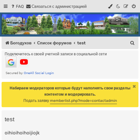
FAQ
С
в
я
з
а
т
ь
с
я
с
а
д
м
и
н
и
с
т
р
а
ц
и
е
й
Регистрация
Форум Богодухова
Богодухов
П
Богодухов
Список форумов
test
о
Подключитесь к своей учетной записи в социальной сети
и
с
к
Набираем модераторов которые будут наполнять свои разделы
контентом и модерировать.
Подать заявку
memberlist.php?mode=contactadmin
test
oihioihoihoijiojk