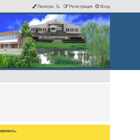
Палитра
Р
е
г
и
с
т
р
а
ц
и
я
Вход
ировать.