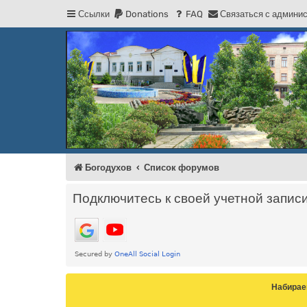
Ссылки
Donations
FAQ
С
в
я
з
а
т
ь
с
я
с
а
д
м
и
н
и
Регистрация
Форум Богодухова
Богодухов
Богодухов
Список форумов
Подключитесь к своей учетной запис
Набирае