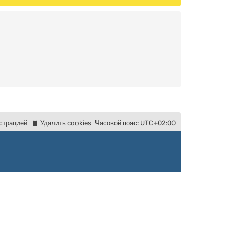
с
т
р
а
ц
и
е
й
Удалить cookies
Часовой пояс:
UTC+02:00