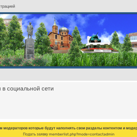
с
т
р
а
ц
и
е
й
и в социальной сети
м модераторов которые будут наполнять свои разделы контентом и модер
Подать заявку
memberlist.php?mode=contactadmin