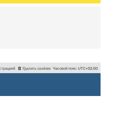
с
т
р
а
ц
и
е
й
Удалить cookies
Часовой пояс:
UTC+02:00