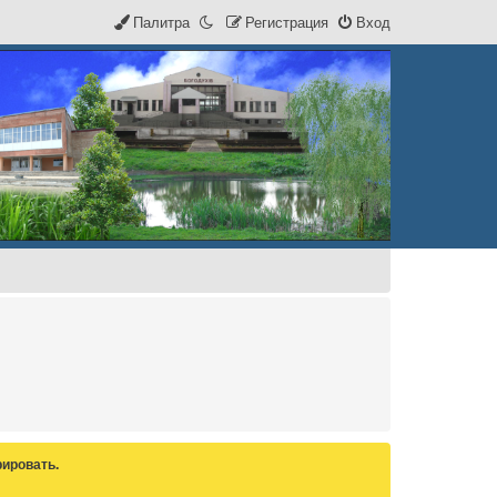
Палитра
Р
е
г
и
с
т
р
а
ц
и
я
Вход
ировать.