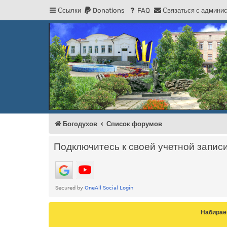
Ссылки
Donations
FAQ
С
в
я
з
а
т
ь
с
я
с
а
д
м
и
н
и
Регистрация
Форум Богодухова
Богодухов
Богодухов
Список форумов
Подключитесь к своей учетной запис
Набирае