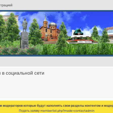
с
т
р
а
ц
и
е
й
и в социальной сети
м модераторов которые будут наполнять свои разделы контентом и модер
Подать заявку
memberlist.php?mode=contactadmin