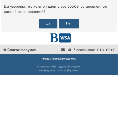
Вы уверены, что хотите удалить все cookie, установленные
данной конференцией?
Г
D
л
o
Список форумов
Часовой пояс:
UTC+02:00
в
n
Форум города Богодухов
!
Богодухов ©
Богодухов
|
Богодухов
н
a
Конфиденциальность
|
Правила
а
t
я
e
Б
о