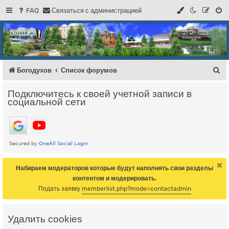
FAQ
С
в
я
з
а
т
ь
с
я
с
а
д
м
и
н
и
с
т
р
а
ц
и
е
й
Регистрация
Форум Богодухова
Богодухов
П
Богодухов
Список форумов
о
Подключитесь к своей учетной записи в
и
социальной сети
с
к
Набираем модераторов которые будут наполнять свои разделы
контентом и модерировать.
Подать заявку
memberlist.php?mode=contactadmin
Удалить cookies