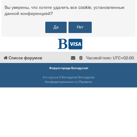
Вы уверены, что хотите удалить все cookie, установленные
данной конференцией?
Г
D
л
o
Список форумов
Часовой пояс:
UTC+02:00
в
n
Форум города Богодухов
!
Богодухов ©
Богодухов
|
Богодухов
н
a
Конфиденциальность
|
Правила
а
t
я
e
Б
о