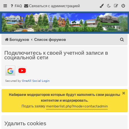
FAQ
С
в
я
з
а
т
ь
с
я
с
а
д
м
и
н
и
с
т
р
а
ц
и
е
й
Регистрация
Форум Богодухова
Богодухов
П
Богодухов
Список форумов
о
Подключитесь к своей учетной записи в
и
социальной сети
с
к
Набираем модераторов которые будут наполнять свои разделы
контентом и модерировать.
Подать заявку
memberlist.php?mode=contactadmin
Удалить cookies