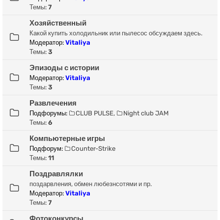
Темы:
7
Хозяйственный
Какой купить холодильник или пылесос обсуждаем здесь.
Модератор:
Vitaliya
Темы:
3
Эпизоды с истории
Модератор:
Vitaliya
Темы:
3
Развлечения
Подфорумы:
CLUB PULSE
,
Night club JAM
Темы:
6
Компьютерные игры
Подфорум:
Counter-Strike
Темы:
11
Поздравлялки
поздарвления, обмен любезнсотями и пр.
Модератор:
Vitaliya
Темы:
7
Фотоконкурсы