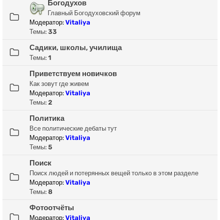
Богодухов
Главный Богодуховский форум
Модератор:
Vitaliya
Темы:
33
Садики, школы, училища
Темы:
1
Приветствуем новичков
Как зовут где живем
Модератор:
Vitaliya
Темы:
2
Политика
Все политические дебаты тут
Модератор:
Vitaliya
Темы:
5
Поиск
Поиск людей и потерянных вещей только в этом разделе
Модератор:
Vitaliya
Темы:
8
Фотоотчёты
Модератор:
Vitaliya