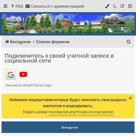
FAQ
С
в
я
з
а
т
ь
с
я
с
а
д
м
и
н
и
с
т
р
а
ц
и
е
й
Регистрация
Форум Богодухова
Богодухов
П
Богодухов
Список форумов
о
Подключитесь к своей учетной записи в
и
социальной сети
с
к
Набираем модераторов которые будут наполнять свои разделы
контентом и модерировать.
Подать заявку
memberlist.php?mode=contactadmin
Богодухов