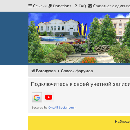
Ссылки
Donations
FAQ
С
в
я
з
а
т
ь
с
я
с
а
д
м
и
н
и
Регистрация
Форум Богодухова
Богодухов
Богодухов
Список форумов
Подключитесь к своей учетной запис
Набирае