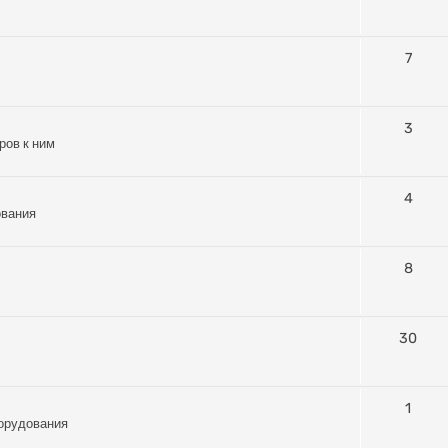
7
3
ров к ним
4
ования
8
30
1
орудования