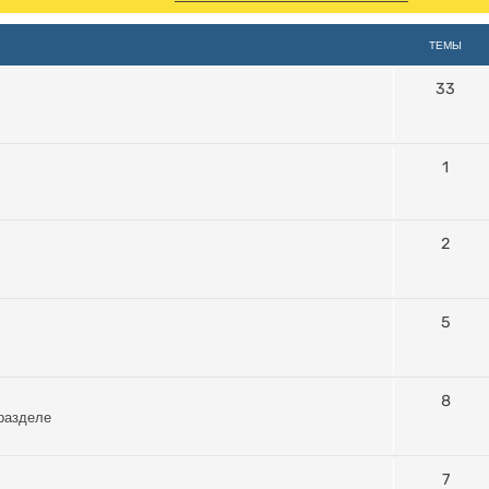
ТЕМЫ
33
1
2
5
8
 разделе
7