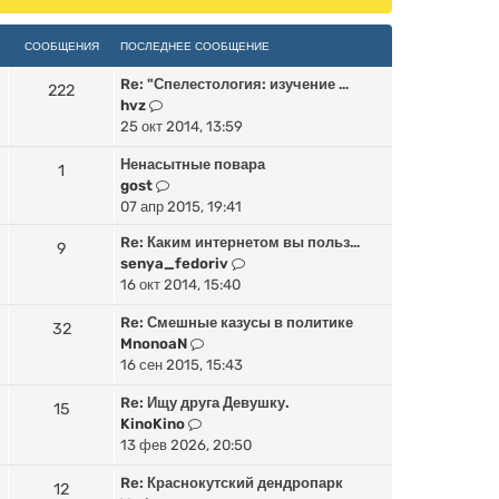
СООБЩЕНИЯ
ПОСЛЕДНЕЕ СООБЩЕНИЕ
Re: "Спелестология: изучение …
222
П
hvz
е
25 окт 2014, 13:59
р
Ненасытные повара
е
1
П
gost
й
е
07 апр 2015, 19:41
т
р
и
Re: Каким интернетом вы польз…
9
е
к
П
senya_fedoriv
й
п
е
16 окт 2014, 15:40
т
о
р
и
с
Re: Смешные казусы в политике
е
32
к
л
П
MnonoaN
й
п
е
е
16 сен 2015, 15:43
т
о
д
р
и
с
н
Re: Ищу друга Девушку.
е
15
к
л
е
П
KinoKino
й
п
е
м
е
13 фев 2026, 20:50
т
о
д
у
р
и
с
н
Re: Краснокутский дендропарк
с
е
12
к
л