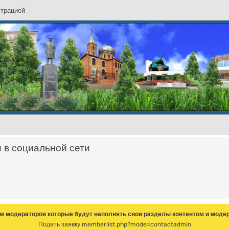
с
т
р
а
ц
и
е
й
и в социальной сети
м модераторов которые будут наполнять свои разделы контентом и модер
Подать заявку
memberlist.php?mode=contactadmin