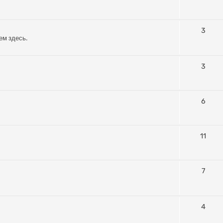
3
ем здесь.
3
6
11
7
4