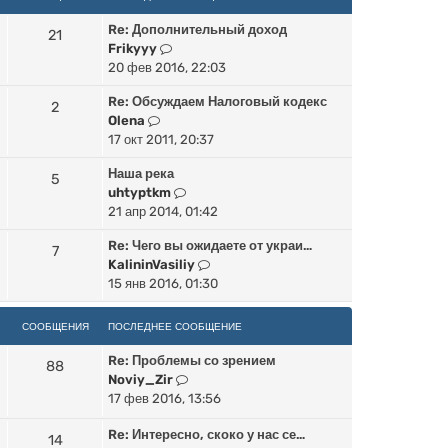
б
и
е
с
щ
ю
Re: Дополнительный доход
д
о
21
е
П
Frikyyy
н
о
н
е
20 фев 2016, 22:03
е
б
и
р
м
щ
ю
Re: Обсуждаем Налоговый кодекс
е
2
у
е
П
Olena
й
с
н
е
17 окт 2011, 20:37
т
о
и
р
и
о
ю
Наша река
е
5
к
б
П
uhtyptkm
й
п
щ
е
21 апр 2014, 01:42
т
о
е
р
и
с
н
Re: Чего вы ожидаете от украи…
е
7
к
л
и
П
KalininVasiliy
й
п
е
ю
е
15 янв 2016, 01:30
т
о
д
р
и
с
н
е
к
СООБЩЕНИЯ
ПОСЛЕДНЕЕ СООБЩЕНИЕ
л
е
й
п
е
м
т
Re: Проблемы со зрением
о
88
д
у
и
П
Noviy_Zir
с
н
с
к
е
17 фев 2016, 13:56
л
е
о
п
р
е
м
о
Re: Интересно, скоко у нас се…
о
е
д
14
у
б