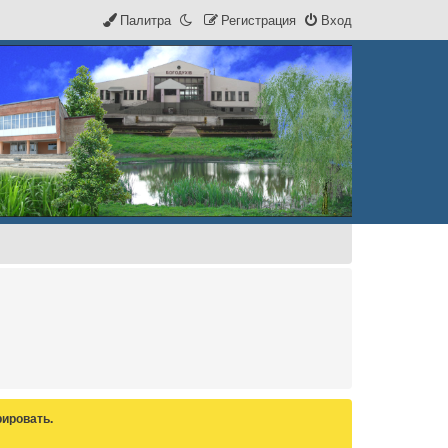
Палитра
Р
е
г
и
с
т
р
а
ц
и
я
Вход
ировать.