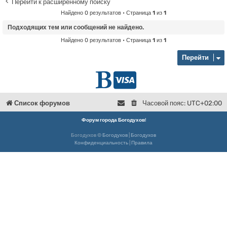
Перейти к расширенному поиску
Найдено 0 результатов • Страница
1
из
1
Подходящих тем или сообщений не найдено.
Найдено 0 результатов • Страница
1
из
1
Перейти
Г
D
л
o
Список форумов
Часовой пояс:
UTC+02:00
в
n
Форум города Богодухов
!
Богодухов ©
Богодухов
|
Богодухов
н
a
Конфиденциальность
|
Правила
а
t
я
e
Б
о