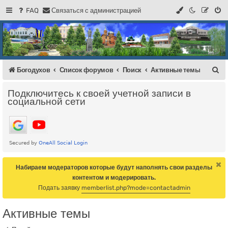
FAQ
С
в
я
з
а
т
ь
с
я
с
а
д
м
и
н
и
с
т
р
а
ц
и
е
й
Регистрация
Форум Богодухова
Богодухов
П
Богодухов
Список форумов
Поиск
Активные темы
о
Подключитесь к своей учетной записи в
и
социальной сети
с
к
Набираем модераторов которые будут наполнять свои разделы
контентом и модерировать.
Подать заявку
memberlist.php?mode=contactadmin
Активные темы