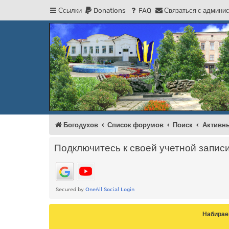
Ссылки
Donations
FAQ
С
в
я
з
а
т
ь
с
я
с
а
д
м
и
н
и
Регистрация
Форум Богодухова
Богодухов
Богодухов
Список форумов
Поиск
Активн
Подключитесь к своей учетной запис
Набирае