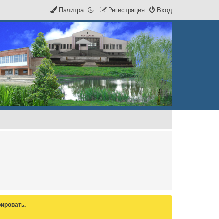
Палитра
Р
е
г
и
с
т
р
а
ц
и
я
Вход
ировать.