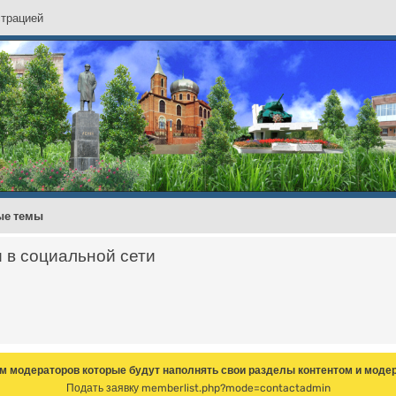
с
т
р
а
ц
и
е
й
ые темы
и в социальной сети
м модераторов которые будут наполнять свои разделы контентом и модер
Подать заявку
memberlist.php?mode=contactadmin