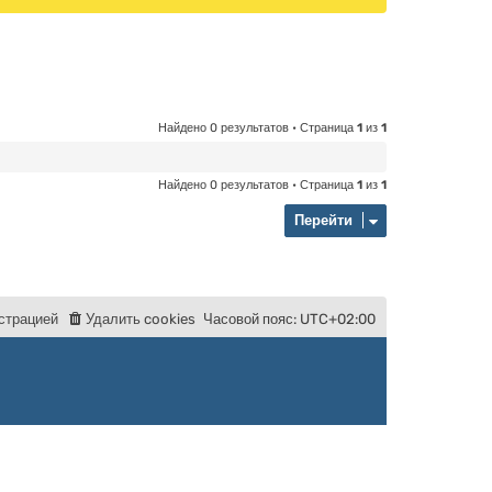
Найдено 0 результатов • Страница
1
из
1
Найдено 0 результатов • Страница
1
из
1
Перейти
с
т
р
а
ц
и
е
й
Удалить cookies
Часовой пояс:
UTC+02:00