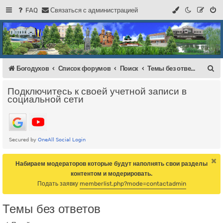
FAQ
С
в
я
з
а
т
ь
с
я
с
а
д
м
и
н
и
с
т
р
а
ц
и
е
й
Регистрация
Форум Богодухова
Богодухов
П
Богодухов
Список форумов
Поиск
Темы без ответов
о
Подключитесь к своей учетной записи в
и
социальной сети
с
к
Набираем модераторов которые будут наполнять свои разделы
контентом и модерировать.
Подать заявку
memberlist.php?mode=contactadmin
Темы без ответов