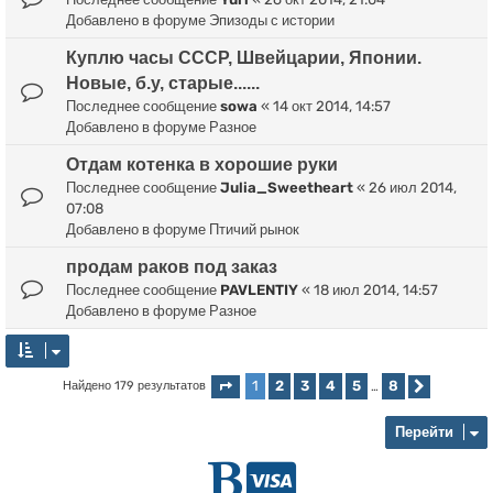
Добавлено в форуме
Эпизоды с истории
Куплю часы СССР, Швейцарии, Японии.
Новые, б.у, старые......
Последнее сообщение
sowa
«
14 окт 2014, 14:57
Добавлено в форуме
Разное
Отдам котенка в хорошие руки
Последнее сообщение
Julia_Sweetheart
«
26 июл 2014,
07:08
Добавлено в форуме
Птичий рынок
продам раков под заказ
Последнее сообщение
PAVLENTIY
«
18 июл 2014, 14:57
Добавлено в форуме
Разное
1
2
3
4
5
8
Найдено 179 результатов
Страница
1
из
8
…
След.
Перейти
Г
D