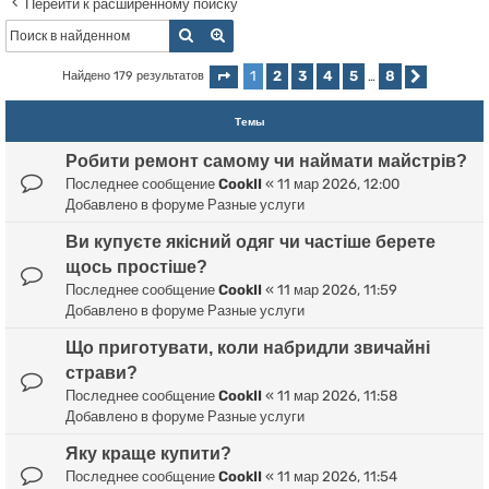
Перейти к расширенному поиску
Поиск
Расширенный поиск
1
2
3
4
5
8
Найдено 179 результатов
Страница
1
из
8
…
След.
Темы
Робити ремонт самому чи наймати майстрів?
Последнее сообщение
CookII
«
11 мар 2026, 12:00
Добавлено в форуме
Разные услуги
Ви купуєте якісний одяг чи частіше берете
щось простіше?
Последнее сообщение
CookII
«
11 мар 2026, 11:59
Добавлено в форуме
Разные услуги
Що приготувати, коли набридли звичайні
страви?
Последнее сообщение
CookII
«
11 мар 2026, 11:58
Добавлено в форуме
Разные услуги
Яку краще купити?
Последнее сообщение
CookII
«
11 мар 2026, 11:54