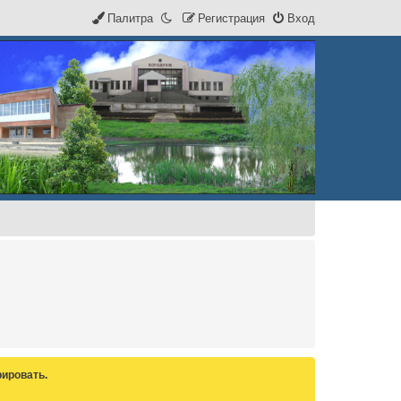
Палитра
Р
е
г
и
с
т
р
а
ц
и
я
Вход
ировать.