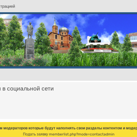
с
т
р
а
ц
и
е
й
и в социальной сети
м модераторов которые будут наполнять свои разделы контентом и модер
Подать заявку
memberlist.php?mode=contactadmin