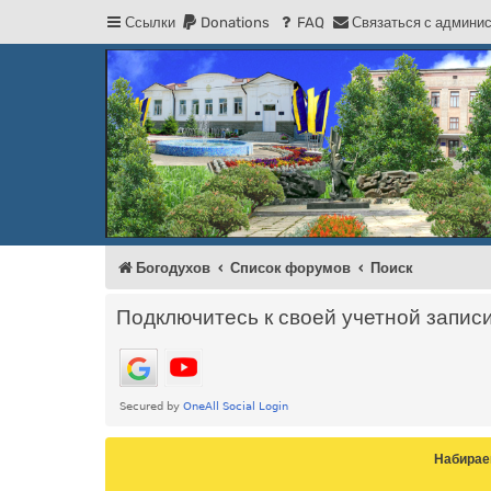
Ссылки
Donations
FAQ
С
в
я
з
а
т
ь
с
я
с
а
д
м
и
н
и
Регистрация
Форум Богодухова
Богодухов
Богодухов
Список форумов
Поиск
Подключитесь к своей учетной запис
Набирае