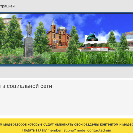
с
т
р
а
ц
и
е
й
и в социальной сети
м модераторов которые будут наполнять свои разделы контентом и модер
Подать заявку
memberlist.php?mode=contactadmin