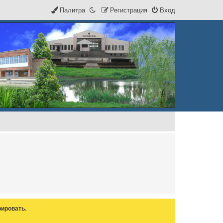
Палитра
Р
е
г
и
с
т
р
а
ц
и
я
Вход
ировать.