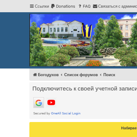
Ссылки
Donations
FAQ
С
в
я
з
а
т
ь
с
я
с
а
д
м
и
н
и
Регистрация
Форум Богодухова
Богодухов
Богодухов
Список форумов
Поиск
Подключитесь к своей учетной запис
Набирае