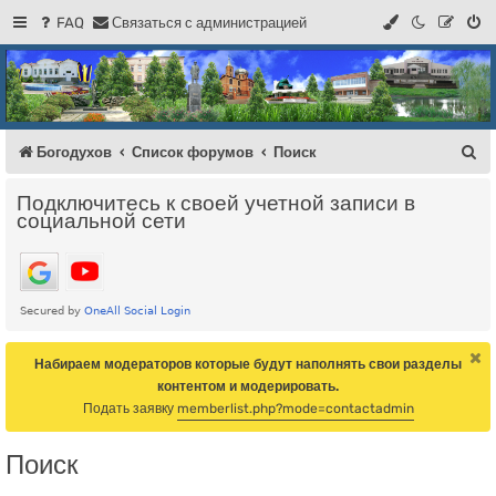
FAQ
С
в
я
з
а
т
ь
с
я
с
а
д
м
и
н
и
с
т
р
а
ц
и
е
й
Регистрация
Форум Богодухова
Богодухов
П
Богодухов
Список форумов
Поиск
о
Подключитесь к своей учетной записи в
и
социальной сети
с
к
Набираем модераторов которые будут наполнять свои разделы
контентом и модерировать.
Подать заявку
memberlist.php?mode=contactadmin
Поиск