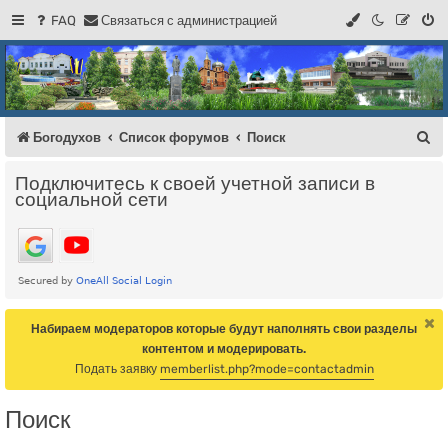
FAQ
С
в
я
з
а
т
ь
с
я
с
а
д
м
и
н
и
с
т
р
а
ц
и
е
й
Регистрация
Форум Богодухова
Богодухов
П
Богодухов
Список форумов
Поиск
о
Подключитесь к своей учетной записи в
и
социальной сети
с
к
Набираем модераторов которые будут наполнять свои разделы
контентом и модерировать.
Подать заявку
memberlist.php?mode=contactadmin
Поиск