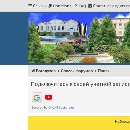
Ссылки
Donations
FAQ
С
в
я
з
а
т
ь
с
я
с
а
д
м
и
н
и
Регистрация
Форум Богодухова
Богодухов
Богодухов
Список форумов
Поиск
Подключитесь к своей учетной запис
Набирае