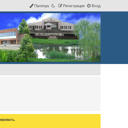
Палитра
Р
е
г
и
с
т
р
а
ц
и
я
Вход
ировать.