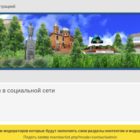
с
т
р
а
ц
и
е
й
и в социальной сети
м модераторов которые будут наполнять свои разделы контентом и модер
Подать заявку
memberlist.php?mode=contactadmin