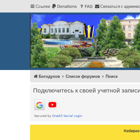
Ссылки
Donations
FAQ
С
в
я
з
а
т
ь
с
я
с
а
д
м
и
н
и
Регистрация
Форум Богодухова
Богодухов
Богодухов
Список форумов
Поиск
Подключитесь к своей учетной запис
Набирае