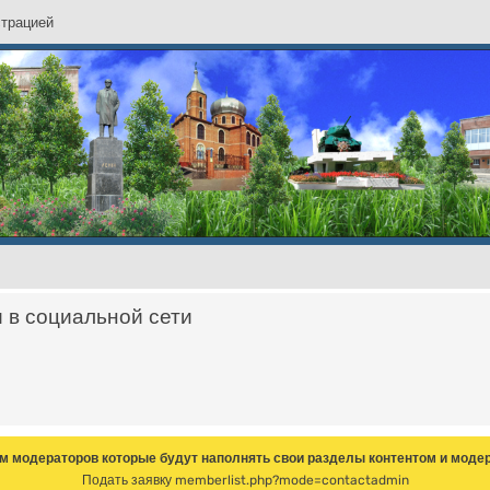
с
т
р
а
ц
и
е
й
и в социальной сети
м модераторов которые будут наполнять свои разделы контентом и модер
Подать заявку
memberlist.php?mode=contactadmin