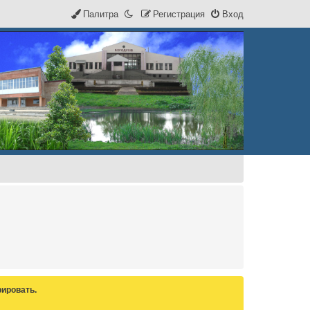
Палитра
Р
е
г
и
с
т
р
а
ц
и
я
Вход
ировать.