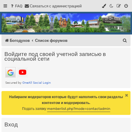
FAQ
С
в
я
з
а
т
ь
с
я
с
а
д
м
и
н
и
с
т
р
а
ц
и
е
й
Регистрация
Форум Богодухова
Богодухов
П
Богодухов
Список форумов
о
Войдите под своей учетной записью в
и
социальной сети
с
к
Набираем модераторов которые будут наполнять свои разделы
контентом и модерировать.
Подать заявку
memberlist.php?mode=contactadmin
Вход