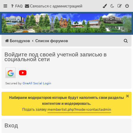
FAQ
С
в
я
з
а
т
ь
с
я
с
а
д
м
и
н
и
с
т
р
а
ц
и
е
й
Регистрация
Форум Богодухова
Богодухов
П
Богодухов
Список форумов
о
Войдите под своей учетной записью в
и
социальной сети
с
к
Набираем модераторов которые будут наполнять свои разделы
контентом и модерировать.
Подать заявку
memberlist.php?mode=contactadmin
Вход