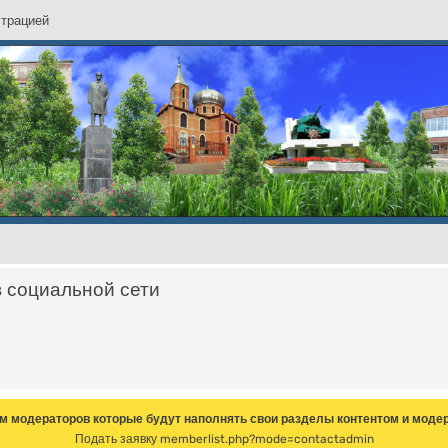
с
т
р
а
ц
и
е
й
в социальной сети
м модераторов которые будут наполнять свои разделы контентом и модер
Подать заявку
memberlist.php?mode=contactadmin