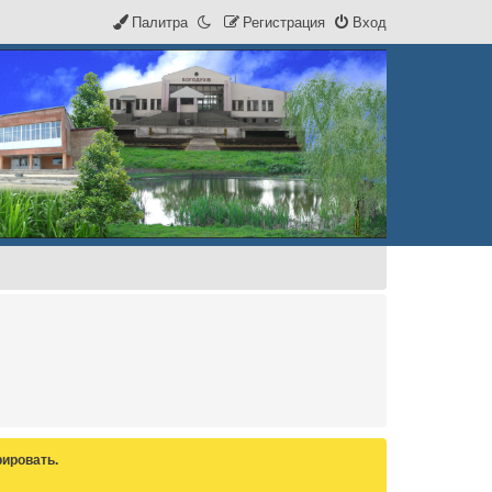
Палитра
Р
е
г
и
с
т
р
а
ц
и
я
Вход
ировать.