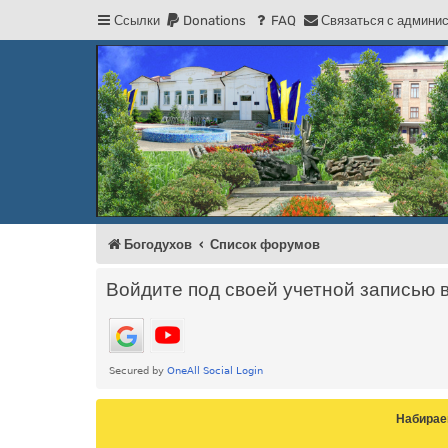
Ссылки
Donations
FAQ
С
в
я
з
а
т
ь
с
я
с
а
д
м
и
н
и
Регистрация
Форум Богодухова
Богодухов
Богодухов
Список форумов
Войдите под своей учетной записью 
Набирае