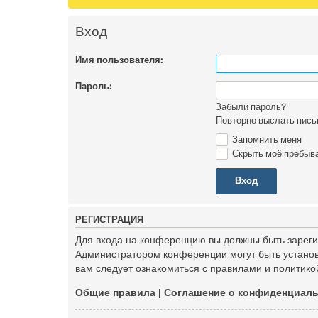
Вход
Имя пользователя:
Пароль:
Забыли пароль?
Повторно выслать пись
Запомнить меня
Скрыть моё пребыва
Р
Е
Г
И
С
Т
Р
А
Ц
И
Я
Для входа на конференцию вы должны быть зарегис
Администратором конференции могут быть установ
вам следует ознакомиться с правилами и политико
Общие правила
|
Соглашение о конфиденциал