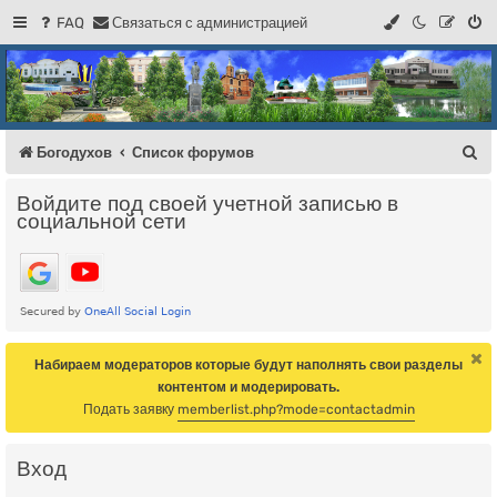
FAQ
С
в
я
з
а
т
ь
с
я
с
а
д
м
и
н
и
с
т
р
а
ц
и
е
й
Регистрация
Форум Богодухова
Богодухов
П
Богодухов
Список форумов
о
Войдите под своей учетной записью в
и
социальной сети
с
к
Набираем модераторов которые будут наполнять свои разделы
контентом и модерировать.
Подать заявку
memberlist.php?mode=contactadmin
Вход