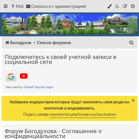
FAQ
С
в
я
з
а
т
ь
с
я
с
а
д
м
и
н
и
с
т
р
а
ц
и
е
й
Регистрация
Форум Богодухова
Богодухов
П
Богодухов
Список форумов
о
Подключитесь к своей учетной записи в
и
социальной сети
с
к
Набираем модераторов которые будут наполнять свои разделы
контентом и модерировать.
Подать заявку
memberlist.php?mode=contactadmin
Форум Богодухова - Соглашение о
конфиденциальности