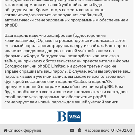
какая информация из вашей учётной записи будет
общедоступна. Кроме того, у вас есть возможность
согласиться/отказаться от получения сообщений,
автоматически сгенерированных программным обеспечением
phpBB.
Ваш пароль надёжно зашифрован (односторонним
хэшированием). Однако не рекомендуется использовать этот
же самый пароль, регистрируясь на других сайтах. Ваш пароль
является средством доступа к вашей учётной записи на
форумах «Форум Богодухова», пожалуйста, храните его в
тайне, ни при каких обстоятельствах ни представители «Форум
Богодухова», ни phpBB Limited, ни другое третье лицо не
вправе спрашивать ваш пароль. В случае, если вы забудете ваш
пароль к вашей учётной записи, вы сможете воспользоваться
функцией восстановления пароля «Забыли пароль?»,
предусмотренной программным обеспечением phpBB. Вам
будет необходимо ввести ваше имя пользователя и ваш адрес
email, после чего программное обеспечение phpBB
сгенерирует вам новый пароль для вашей учётной записи.
Г
D
л
o
Список форумов
Часовой пояс:
UTC+02:00