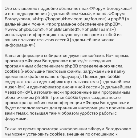
Это соглашение подробно объясняет, как «Форум Богодухова»
и его подразделения (в дальнейшем «мы», «наш», «Форум
Богодухова», «http://bogodukhov.com.ua/forum») и phpBB (в
дальнейшем «они», «программное обеспечение phpBB»,
«www.phpbb.com», «phpBB Limited», «phpBB Teams»)
используют информацию, полученную во время любой из
ваших пользовательских сессий (в дальнейшем «ваша
информация»).
Ваша информация собирается двумя способами. Во-первых,
просмотр «Форум Богодухова» приведёт к созданию
программным обеспечением phpBB определённого числа
cookies (небольшие текстовые файлы, загружаемые в папку
временных файлов вашего браузера). Первые две cookie
содержат только идентификатор пользователя (в дальнейшем
«user-id») и идентификатор анонимной сессии (в дальнейшем
«session-id»), автоматически присвоенные вам программным
обеспечением phpBB. Третья cookie будет создана после
просмотра одной из тем конференции «Форум Богодухова» и
будет использоваться для хранения информации о прочтённых
вами темах, повышая таким образом удобство работы с
форумами.
Также во время просмотра конференции «Форум Богодухова»
мы можем установить cookies, внешние по отношению к