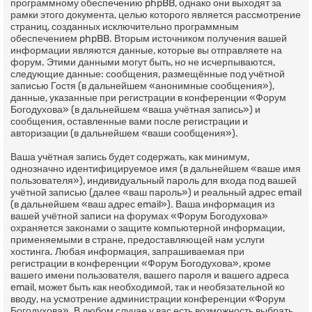
программному обеспечению phpBB, однако они выходят за
рамки этого документа, целью которого является рассмотрение
страниц, созданных исключительно программным
обеспечением phpBB. Вторым источником получения вашей
информации являются данные, которые вы отправляете на
форум. Этими данными могут быть, но не исчерпываются,
следующие данные: сообщения, размещённые под учётной
записью Гостя (в дальнейшем «анонимные сообщения»),
данные, указанные при регистрации в конференции «Форум
Богодухова» (в дальнейшем «ваша учётная запись») и
сообщения, оставленные вами после регистрации и
авторизации (в дальнейшем «ваши сообщения»).
Ваша учётная запись будет содержать, как минимум,
однозначно идентифицируемое имя (в дальнейшем «ваше имя
пользователя»), индивидуальный пароль для входа под вашей
учётной записью (далее «ваш пароль») и реальный адрес email
(в дальнейшем «ваш адрес email»). Ваша информация из
вашей учётной записи на форумах «Форум Богодухова»
охраняется законами о защите компьютерной информации,
применяемыми в стране, предоставляющей нам услуги
хостинга. Любая информация, запрашиваемая при
регистрации в конференции «Форум Богодухова», кроме
вашего имени пользователя, вашего пароля и вашего адреса
email, может быть как необходимой, так и необязательной ко
вводу, на усмотрение администрации конференции «Форум
Богодухова». В любом случае у вас есть возможность выбрать,