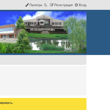
Палитра
Р
е
г
и
с
т
р
а
ц
и
я
Вход
ировать.