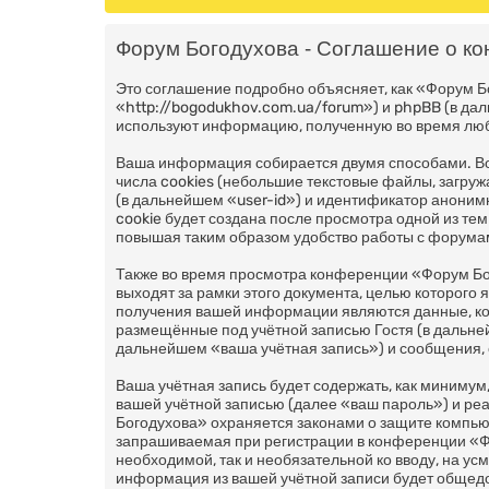
Форум Богодухова - Соглашение о к
Это соглашение подробно объясняет, как «Форум Б
«http://bogodukhov.com.ua/forum») и phpBB (в д
используют информацию, полученную во время люб
Ваша информация собирается двумя способами. В
числа cookies (небольшие текстовые файлы, загру
(в дальнейшем «user-id») и идентификатор аноним
cookie будет создана после просмотра одной из т
повышая таким образом удобство работы с форума
Также во время просмотра конференции «Форум Бо
выходят за рамки этого документа, целью которог
получения вашей информации являются данные, ко
размещённые под учётной записью Гостя (в дальн
дальнейшем «ваша учётная запись») и сообщения, 
Ваша учётная запись будет содержать, как миниму
вашей учётной записью (далее «ваш пароль») и ре
Богодухова» охраняется законами о защите компь
запрашиваемая при регистрации в конференции «Фор
необходимой, так и необязательной ко вводу, на у
информация из вашей учётной записи будет общедос