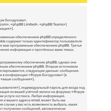
ум Богодухова»,
com», «phpBB Limited», «phpBB Teams»)
мация»).
ограммным обеспечением phpBB определённого
okie содержат только идентификатор пользователя
ные вам программным обеспечением phpBB. Третья
анения информации о прочтённых вами темах,
 программному обеспечению phpBB, однако они
аммным обеспечением phpBB. Вторым источником
 исчерпываются, следующие данные: сообщения,
и в конференции «Форум Богодухова» (в
м «ваши сообщения»).
ьзователя»), индивидуальный пароль для входа под
рмация из вашей учётной записи на форумах «Форум
м услуги хостинга. Любая информация,
 и вашего адреса email, может быть как
 случае у вас есть возможность выбрать, какая
 от получения сообщений, автоматически