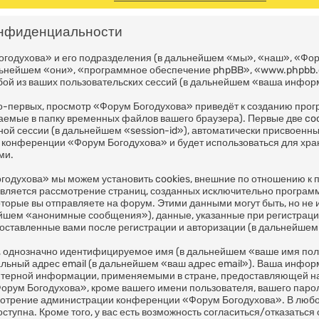
онфиденциальности
огодухова» и его подразделения (в дальнейшем «мы», «наш», «Фор
альнейшем «они», «программное обеспечение phpBB», «www.phpbb.
ой из ваших пользовательских сессий (в дальнейшем «ваша инфор
о-первых, просмотр «Форум Богодухова» приведёт к созданию пр
жаемые в папку временных файлов вашего браузера). Первые две co
ной сессии (в дальнейшем «session-id»), автоматически присвоен
ем конференции «Форум Богодухова» и будет использоваться для хр
ми.
годухова» мы можем установить cookies, внешние по отношению к
о является рассмотрение страниц, созданных исключительно прогр
торые вы отправляете на форум. Этими данными могут быть, но не
ейшем «анонимные сообщения»), данные, указанные при регистраци
оставленные вами после регистрации и авторизации (в дальнейше
м, однозначно идентифицируемое имя (в дальнейшем «ваше имя пол
альный адрес email (в дальнейшем «ваш адрес email»). Ваша инфо
ютерной информации, применяемыми в стране, предоставляющей на
ум Богодухова», кроме вашего имени пользователя, вашего пароля
смотрение администрации конференции «Форум Богодухова». В любом
тупна. Кроме того, у вас есть возможность согласиться/отказаться