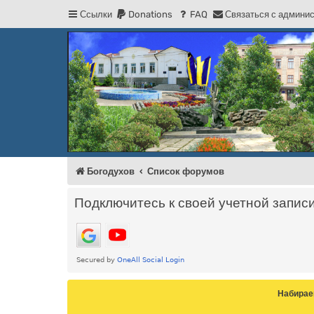
Ссылки
Donations
FAQ
С
в
я
з
а
т
ь
с
я
с
а
д
м
и
н
и
Регистрация
Форум Богодухова
Богодухов
Богодухов
Список форумов
Подключитесь к своей учетной запис
Набирае