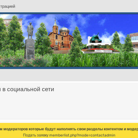
с
т
р
а
ц
и
е
й
и в социальной сети
м модераторов которые будут наполнять свои разделы контентом и модер
Подать заявку
memberlist.php?mode=contactadmin