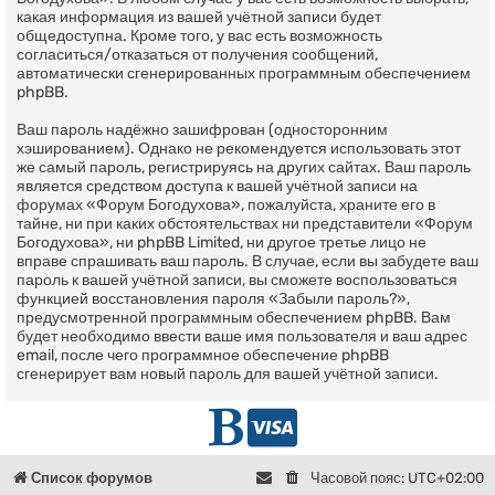
какая информация из вашей учётной записи будет
общедоступна. Кроме того, у вас есть возможность
согласиться/отказаться от получения сообщений,
автоматически сгенерированных программным обеспечением
phpBB.
Ваш пароль надёжно зашифрован (односторонним
хэшированием). Однако не рекомендуется использовать этот
же самый пароль, регистрируясь на других сайтах. Ваш пароль
является средством доступа к вашей учётной записи на
форумах «Форум Богодухова», пожалуйста, храните его в
тайне, ни при каких обстоятельствах ни представители «Форум
Богодухова», ни phpBB Limited, ни другое третье лицо не
вправе спрашивать ваш пароль. В случае, если вы забудете ваш
пароль к вашей учётной записи, вы сможете воспользоваться
функцией восстановления пароля «Забыли пароль?»,
предусмотренной программным обеспечением phpBB. Вам
будет необходимо ввести ваше имя пользователя и ваш адрес
email, после чего программное обеспечение phpBB
сгенерирует вам новый пароль для вашей учётной записи.
Г
D
л
o
Список форумов
Часовой пояс:
UTC+02:00