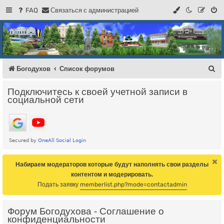
FAQ
С
в
я
з
а
т
ь
с
я
с
а
д
м
и
н
и
с
т
р
а
ц
и
е
й
Регистрация
Форум Богодухова
Богодухов
П
Богодухов
Список форумов
о
Подключитесь к своей учетной записи в
и
социальной сети
с
к
Набираем модераторов которые будут наполнять свои разделы
контентом и модерировать.
Подать заявку
memberlist.php?mode=contactadmin
Форум Богодухова - Соглашение о
конфиденциальности