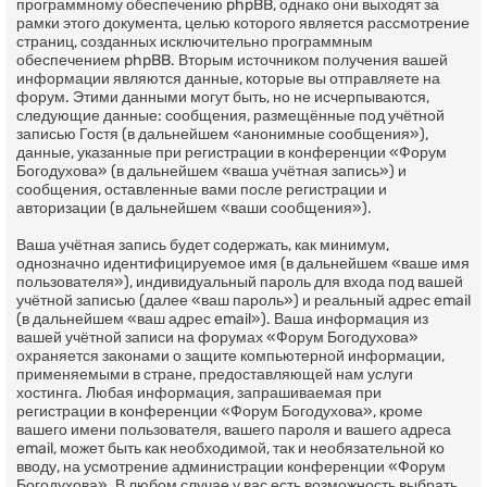
программному обеспечению phpBB, однако они выходят за
рамки этого документа, целью которого является рассмотрение
страниц, созданных исключительно программным
обеспечением phpBB. Вторым источником получения вашей
информации являются данные, которые вы отправляете на
форум. Этими данными могут быть, но не исчерпываются,
следующие данные: сообщения, размещённые под учётной
записью Гостя (в дальнейшем «анонимные сообщения»),
данные, указанные при регистрации в конференции «Форум
Богодухова» (в дальнейшем «ваша учётная запись») и
сообщения, оставленные вами после регистрации и
авторизации (в дальнейшем «ваши сообщения»).
Ваша учётная запись будет содержать, как минимум,
однозначно идентифицируемое имя (в дальнейшем «ваше имя
пользователя»), индивидуальный пароль для входа под вашей
учётной записью (далее «ваш пароль») и реальный адрес email
(в дальнейшем «ваш адрес email»). Ваша информация из
вашей учётной записи на форумах «Форум Богодухова»
охраняется законами о защите компьютерной информации,
применяемыми в стране, предоставляющей нам услуги
хостинга. Любая информация, запрашиваемая при
регистрации в конференции «Форум Богодухова», кроме
вашего имени пользователя, вашего пароля и вашего адреса
email, может быть как необходимой, так и необязательной ко
вводу, на усмотрение администрации конференции «Форум
Богодухова». В любом случае у вас есть возможность выбрать,