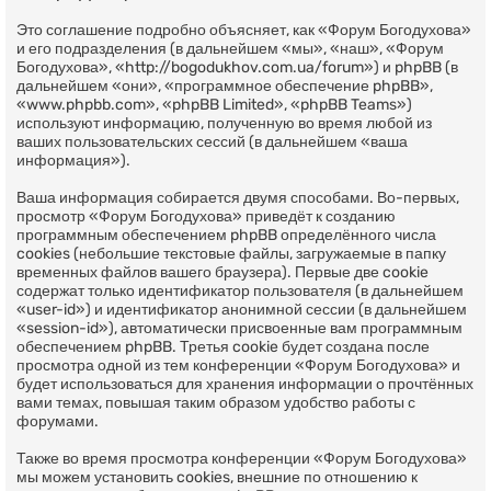
Это соглашение подробно объясняет, как «Форум Богодухова»
и его подразделения (в дальнейшем «мы», «наш», «Форум
Богодухова», «http://bogodukhov.com.ua/forum») и phpBB (в
дальнейшем «они», «программное обеспечение phpBB»,
«www.phpbb.com», «phpBB Limited», «phpBB Teams»)
используют информацию, полученную во время любой из
ваших пользовательских сессий (в дальнейшем «ваша
информация»).
Ваша информация собирается двумя способами. Во-первых,
просмотр «Форум Богодухова» приведёт к созданию
программным обеспечением phpBB определённого числа
cookies (небольшие текстовые файлы, загружаемые в папку
временных файлов вашего браузера). Первые две cookie
содержат только идентификатор пользователя (в дальнейшем
«user-id») и идентификатор анонимной сессии (в дальнейшем
«session-id»), автоматически присвоенные вам программным
обеспечением phpBB. Третья cookie будет создана после
просмотра одной из тем конференции «Форум Богодухова» и
будет использоваться для хранения информации о прочтённых
вами темах, повышая таким образом удобство работы с
форумами.
Также во время просмотра конференции «Форум Богодухова»
мы можем установить cookies, внешние по отношению к