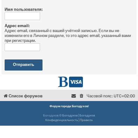
Имя пользователя:
Адрес email:
Адрес email, связанный с вашей учётной записью. Если вы не
изменили его в Личном разделе, то это адрес email, указанный вами
при регистрации.
Г
D
л
o
Список форумов
Часовой пояс:
UTC+02:00
в
n
Форум города Богодухов
!
Богодухов ©
Богодухов
|
Богодухов
н
a
Конфиденциальность
|
Правила
а
t