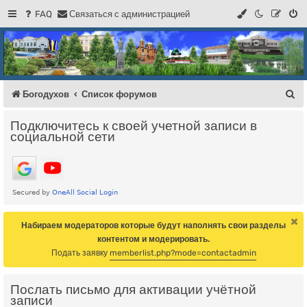
FAQ
С
в
я
з
а
т
ь
с
я
с
а
д
м
и
н
и
с
т
р
а
ц
и
е
й
Регистрация
Форум Богодухова
Богодухов
П
Богодухов
Список форумов
о
Подключитесь к своей учетной записи в
и
социальной сети
с
к
Набираем модераторов которые будут наполнять свои разделы
контентом и модерировать.
Подать заявку
memberlist.php?mode=contactadmin
Послать письмо для активации учётной
записи