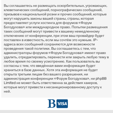
Вы соглашаетесь не размещать оскорбительных, угрожающих,
клеветнических сообщений, порнографических сообщений,
призывов к национальной розни и прочих сообщений, которые
могут нарушить законы вашей страны, страны, которая
предоставляет услуги хостинга для форумов «Форум
Богодухова» или международное право. Попытки размещения
таких сообщений могут привести к вашему немедленному
отключению от конференции, при этом ваш провайдер будет
поставлен в известность, если мы сочтём это нужным. IP-
адреса всех сообщений сохраняются для возможности
проведения такой политики. Вы соглашаетесь с тем, что
администраторы форумов «Форум Богодухова» имеют право
удалить, отредактировать, перенести или закрыть любую тему в
любое время по своему усмотрению. Как пользователь вы
согласны с тем, что введённая вами информация будет
храниться в базе данных. Хотя эта информация не будет
открыта третьим лицам без вашего разрешения, ни
администрация конференции «Форум Богодухова», ни phpBB
Limited не может быть ответственна за действия хакеров,
которые могут привести к несанкционированному доступу к
ней.
Г
D