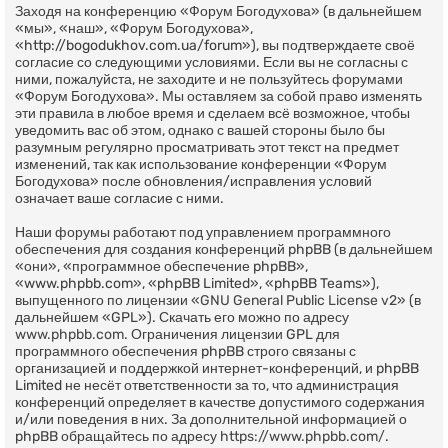
Заходя на конференцию «Форум Богодухова» (в дальнейшем
«мы», «наш», «Форум Богодухова»,
«http://bogodukhov.com.ua/forum»), вы подтверждаете своё
согласие со следующими условиями. Если вы не согласны с
ними, пожалуйста, не заходите и не пользуйтесь форумами
«Форум Богодухова». Мы оставляем за собой право изменять
эти правила в любое время и сделаем всё возможное, чтобы
уведомить вас об этом, однако с вашей стороны было бы
разумным регулярно просматривать этот текст на предмет
изменений, так как использование конференции «Форум
Богодухова» после обновления/исправления условий
означает ваше согласие с ними.
Наши форумы работают под управлением программного
обеспечения для создания конференций phpBB (в дальнейшем
«они», «программное обеспечение phpBB»,
«www.phpbb.com», «phpBB Limited», «phpBB Teams»),
выпущенного по лицензии «
GNU General Public License v2
» (в
дальнейшем «GPL»). Скачать его можно по адресу
www.phpbb.com
. Ограничения лицензии GPL для
программного обеспечения phpBB строго связаны с
организацией и поддержкой интернет-конференций, и phpBB
Limited не несёт ответственности за то, что администрация
конференций определяет в качестве допустимого содержания
и/или поведения в них. За дополнительной информацией о
phpBB обращайтесь по адресу
https://www.phpbb.com/
.