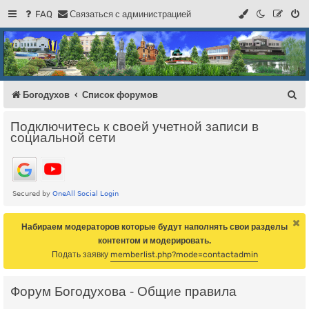
FAQ
С
в
я
з
а
т
ь
с
я
с
а
д
м
и
н
и
с
т
р
а
ц
и
е
й
Регистрация
Форум Богодухова
Богодухов
П
Богодухов
Список форумов
о
Подключитесь к своей учетной записи в
и
социальной сети
с
к
Набираем модераторов которые будут наполнять свои разделы
контентом и модерировать.
Подать заявку
memberlist.php?mode=contactadmin
Форум Богодухова - Общие правила