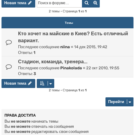
Новая тема
Поиск
Расширенный пои
Н
о
в
а
я
т
е
м
а
2 темы • Страница
1
из
1
Темы
Кто хочет на майские в Киев? Есть отличный
вариант.
Последнее сообщение
niina
«
14 дек 2015, 19:42
Ответы:
1
Стадион, команда, тренера...
Последнее сообщение
Pinakolada
«
22 окт 2010, 19:55
Ответы:
3
Новая тема
Н
о
в
а
я
т
е
м
а
2 темы • Страница
1
из
1
Перейти
ПРАВА ДОСТУПА
Вы
не можете
начинать темы
Вы
не можете
отвечать на сообщения
Вы
не можете
редактировать свои сообщения