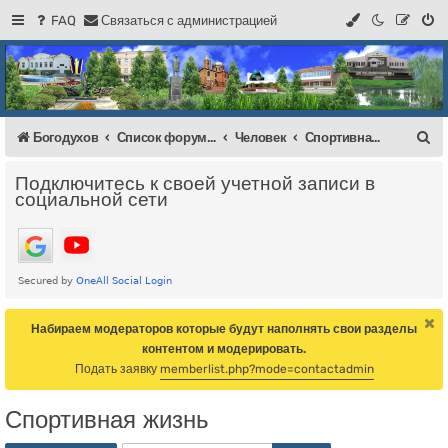
FAQ
С
в
я
з
а
т
ь
с
я
с
а
д
м
и
н
и
с
т
р
а
ц
и
е
й
Регистрация
Форум Богодухова
Богодухов
П
Богодухов
Список форумов
Человек
Спортивная жизнь
о
Подключитесь к своей учетной записи в
и
социальной сети
с
к
Набираем модераторов которые будут наполнять свои разделы
контентом и модерировать.
Подать заявку
memberlist.php?mode=contactadmin
Спортивная жизнь