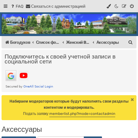
FAQ
С
в
я
з
а
т
ь
с
я
с
а
д
м
и
н
и
с
т
р
а
ц
и
е
й
Регистрация
Форум Богодухова
Богодухов
П
Богодухов
Список форумов
Женский BAZAAR
Аксессуары
о
Подключитесь к своей учетной записи в
и
социальной сети
с
к
Набираем модераторов которые будут наполнять свои разделы
контентом и модерировать.
Подать заявку
memberlist.php?mode=contactadmin
Аксессуары