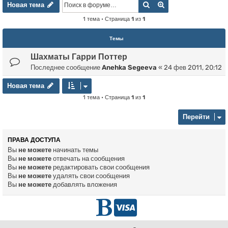
Новая тема
Поиск
Расширенный пои
Н
о
в
а
я
т
е
м
а
1 тема • Страница
1
из
1
Темы
Шахматы Гарри Поттер
Последнее сообщение
Anehka Segeeva
«
24 фев 2011, 20:12
Новая тема
Н
о
в
а
я
т
е
м
а
1 тема • Страница
1
из
1
Перейти
ПРАВА ДОСТУПА
Вы
не можете
начинать темы
Вы
не можете
отвечать на сообщения
Вы
не можете
редактировать свои сообщения
Вы
не можете
удалять свои сообщения
Вы
не можете
добавлять вложения
Г
D
л
o