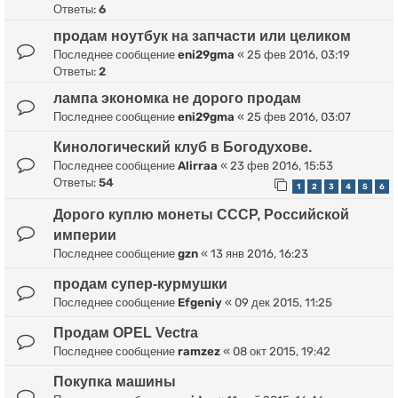
Ответы:
6
продам ноутбук на запчасти или целиком
Последнее сообщение
eni29gma
«
25 фев 2016, 03:19
Ответы:
2
лампа экономка не дорого продам
Последнее сообщение
eni29gma
«
25 фев 2016, 03:07
Кинологический клуб в Богодухове.
Последнее сообщение
Alirraa
«
23 фев 2016, 15:53
Ответы:
54
1
2
3
4
5
6
Дорого куплю монеты СССР, Российской
империи
Последнее сообщение
gzn
«
13 янв 2016, 16:23
продам супер-курмушки
Последнее сообщение
Efgeniy
«
09 дек 2015, 11:25
Продам OPEL Vectra
Последнее сообщение
ramzez
«
08 окт 2015, 19:42
Покупка машины