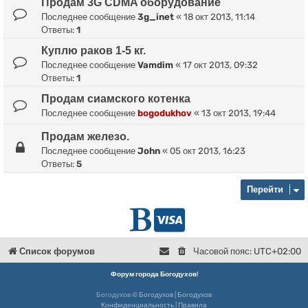
Продам 3G CDMA оборудование
Последнее сообщение
3g_inet
«
18 окт 2013, 11:14
Ответы:
1
Куплю раков 1-5 кг.
Последнее сообщение
Vamdim
«
17 окт 2013, 09:32
Ответы:
1
Продам сиамского котенка
Последнее сообщение
bogodukhov
«
13 окт 2013, 19:44
Продам железо.
Последнее сообщение
John
«
05 окт 2013, 16:23
Ответы:
5
Перейти
Г
D
л
o
Список форумов
Часовой пояс:
UTC+02:00
в
n
Форум города Богодухов
!
Богодухов ©
Богодухов
|
Богодухов
н
a
Конфиденциальность
|
Правила