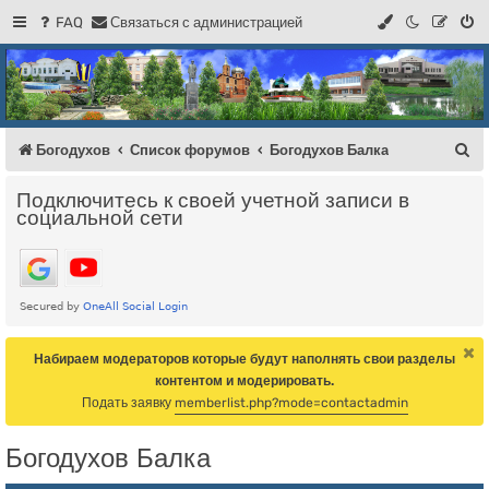
FAQ
С
в
я
з
а
т
ь
с
я
с
а
д
м
и
н
и
с
т
р
а
ц
и
е
й
Регистрация
Форум Богодухова
Богодухов
П
Богодухов
Список форумов
Богодухов Балка
о
Подключитесь к своей учетной записи в
и
социальной сети
с
к
Набираем модераторов которые будут наполнять свои разделы
контентом и модерировать.
Подать заявку
memberlist.php?mode=contactadmin
Богодухов Балка