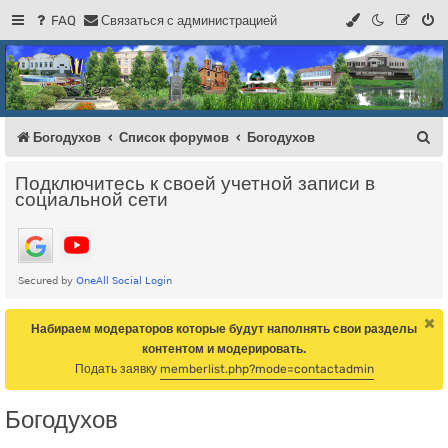
FAQ
С
в
я
з
а
т
ь
с
я
с
а
д
м
и
н
и
с
т
р
а
ц
и
е
й
Регистрация
Форум Богодухова
Богодухов
П
Богодухов
Список форумов
Богодухов
о
Подключитесь к своей учетной записи в
и
социальной сети
с
к
Набираем модераторов которые будут наполнять свои разделы
контентом и модерировать.
Подать заявку
memberlist.php?mode=contactadmin
Богодухов