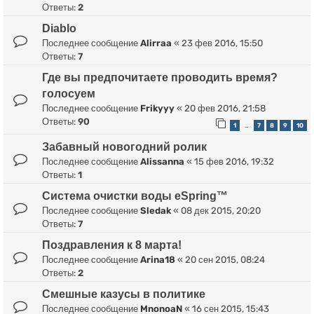
Ответы:
2
Diablo
Последнее сообщение
Alirraa
«
23 фев 2016, 15:50
Ответы:
7
Где вы предпочитаете проводить время?
голосуем
Последнее сообщение
Frikyyy
«
20 фев 2016, 21:58
Ответы:
90
1
7
8
9
10
…
Забавный новогодний ролик
Последнее сообщение
Alissanna
«
15 фев 2016, 19:32
Ответы:
1
Система очистки воды eSpring™
Последнее сообщение
Sledak
«
08 дек 2015, 20:20
Ответы:
7
Поздравления к 8 марта!
Последнее сообщение
Arina18
«
20 сен 2015, 08:24
Ответы:
2
Смешные казусы в политике
Последнее сообщение
MnonoaN
«
16 сен 2015, 15:43