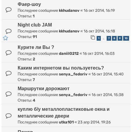
Фаер-шоу
Последнее сообщение
kkhudanov
«
16 окт 2014, 16:19
Ответы:
1
Night club JAM
Последнее сообщение
kkhudanov
«
16 окт 2014, 16:18
Ответы:
91
1
7
8
9
10
…
Курите ли Вы ?
Последнее сообщение
daniil0212
«
16 окт 2014, 16:03
Ответы:
2
Каким интернетом вы пользуетесь?
Последнее сообщение
senya_fedoriv
«
16 окт 2014, 15:40
Ответы:
7
Маршрутки дорожают
Последнее сообщение
senya_fedoriv
«
16 окт 2014, 15:38
Ответы:
4
куплю б/у металлопластиковые окна и
металлические двери
Последнее сообщение
utka101
«
23 апр 2014, 19:26