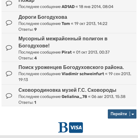
Пожар
Последнее сообщение
AD1AD
«
18 янв 2014, 08:04
Дороги Богодухова
Последнее сообщение
Tom
«
19 окт 2013, 14:22
Ответы:
9
Мусорный межрайонный полигон в
Богодухове!
Последнее сообщение
Pirat
«
01 окт 2013, 00:37
Ответы:
4
Поиск уроженцев Богодуховского района.
Последнее сообщение
Vladimir schweinfurt
«
19 сен 2013,
19:13
Сковородиновка музей Г.С. Сковороды
Последнее сообщение
Gelialina_78
«
06 авг 2013, 15:38
Ответы:
1
Перейти
Г
D