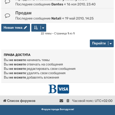
Последнее сообщение
Dantes
«
16 ноя 2010, 23:40
Продам
Последнее сообщение
Natali
«
19 май 2010, 14:25
Новая тема
Н
о
в
а
я
т
е
м
а
22 темы • Страница
1
из
1
Перейти
ПРАВА ДОСТУПА
Вы
не можете
начинать темы
Вы
не можете
отвечать на сообщения
Вы
не можете
редактировать свои сообщения
Вы
не можете
удалять свои сообщения
Вы
не можете
добавлять вложения
Г
D
л
o
Список форумов
Часовой пояс:
UTC+02:00
в
n
Форум города Богодухов
!