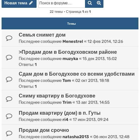
Новая тема
Поиск
Расширенный пои
Н
о
в
а
я
т
е
м
а
22 темы • Страница
1
из
1
Темы
Семья снимет дом
Последнее сообщение
Menestrel
«
12 фев 2014, 12:26
>Продам дом в Богодуховском районе
Последнее сообщение
muzyka
«
15 дек 2013, 15:02
Ответы:
1
Сдам дом в Богодухове со всеми удобствами
Последнее сообщение
Tom
«
02 окт 2013, 18:18
Ответы:
1
Сниму квартиру в Богодухове
Последнее сообщение
Trim
«
13 авг 2013, 14:55
Продам квартиру (дом) в п. Гуты
Последнее сообщение
ri4
«
17 июн 2013, 09:24
Продам дом срочно
Последнее сообщение
natasha2013
«
06 июн 2013, 12:48