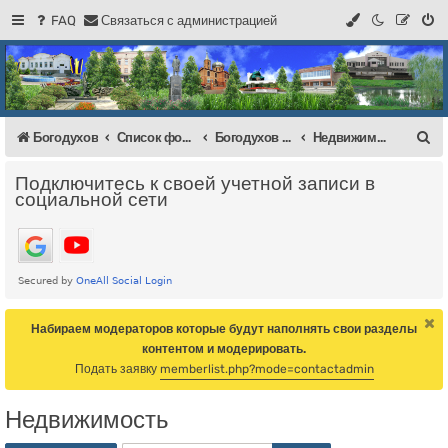
FAQ
С
в
я
з
а
т
ь
с
я
с
а
д
м
и
н
и
с
т
р
а
ц
и
е
й
Регистрация
Форум Богодухова
Богодухов
П
Богодухов
Список форумов
Богодухов Балка
Недвижимость
о
Подключитесь к своей учетной записи в
и
социальной сети
с
к
Набираем модераторов которые будут наполнять свои разделы
контентом и модерировать.
Подать заявку
memberlist.php?mode=contactadmin
Недвижимость