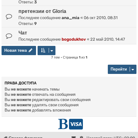
Ответы:
3
претензии от Gloria
Последнее сообщение
ana_mia
«
06 окт 2010, 08:31
Ответы:
9
Чат
Последнее сообщение
bogodukhov
«
22 май 2010, 14:47
Новая тема
Н
о
в
а
я
т
е
м
а
7 тем • Страница
1
из
1
Перейти
ПРАВА ДОСТУПА
Вы
не можете
начинать темы
Вы
не можете
отвечать на сообщения
Вы
не можете
редактировать свои сообщения
Вы
не можете
удалять свои сообщения
Вы
не можете
добавлять вложения
Г
D
л
o