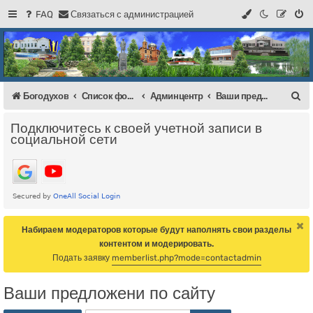
FAQ
С
в
я
з
а
т
ь
с
я
с
а
д
м
и
н
и
с
т
р
а
ц
и
е
й
Регистрация
Форум Богодухова
Богодухов
П
Богодухов
Список форумов
Админцентр
Ваши предложени по сайту
о
Подключитесь к своей учетной записи в
и
социальной сети
с
к
Набираем модераторов которые будут наполнять свои разделы
контентом и модерировать.
Подать заявку
memberlist.php?mode=contactadmin
Ваши предложени по сайту