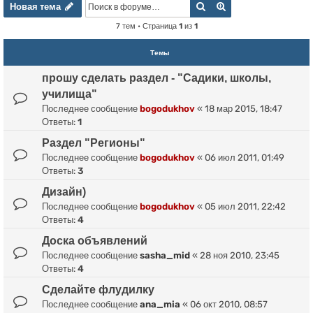
Новая тема
Поиск
Расширенный пои
Н
о
в
а
я
т
е
м
а
7 тем • Страница
1
из
1
Темы
прошу сделать раздел - "Садики, школы,
училища"
Последнее сообщение
bogodukhov
«
18 мар 2015, 18:47
Ответы:
1
Раздел "Регионы"
Последнее сообщение
bogodukhov
«
06 июл 2011, 01:49
Ответы:
3
Дизайн)
Последнее сообщение
bogodukhov
«
05 июл 2011, 22:42
Ответы:
4
Доска объявлений
Последнее сообщение
sasha_mid
«
28 ноя 2010, 23:45
Ответы:
4
Сделайте флудилку
Последнее сообщение
ana_mia
«
06 окт 2010, 08:57