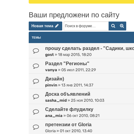
Ваши предложени по сайту
Новая тема
Поиск
Расш
Н
о
в
а
я
т
е
м
а
ТЕМЫ
прошу сделать раздел - "Садики, ш
gost
»
18 мар 2015, 18:20
Раздел "Регионы"
vanya
»
05 июл 2011, 22:29
Дизайн)
pinvin
»
13 янв 2011, 14:37
Доска объявлений
sasha_mid
»
25 ноя 2010, 10:03
Сделайте флудилку
ana_mia
»
06 окт 2010, 08:21
претензии от Gloria
Gloria
»
01 окт 2010, 13:40