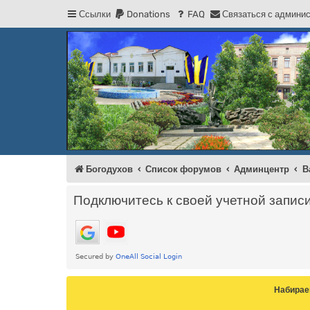
Ссылки
Donations
FAQ
С
в
я
з
а
т
ь
с
я
с
а
д
м
и
н
и
Регистрация
Форум Богодухова
Богодухов
Богодухов
Список форумов
Админцентр
В
Подключитесь к своей учетной запис
Набирае