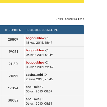
7 тем • Страница
1
из
1
ПРОСМОТРЫ
ПОСЛЕДНЕЕ СООБЩЕНИЕ
bogodukhov
28809
18 мар 2015, 18:47
bogodukhov
19051
06 июл 2011, 01:49
bogodukhov
21180
05 июл 2011, 22:42
sasha_mid
21091
28 ноя 2010, 23:45
ana_mia
19054
06 окт 2010, 08:57
ana_mia
38082
06 окт 2010, 08:31