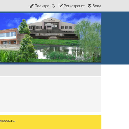
Палитра
Р
е
г
и
с
т
р
а
ц
и
я
Вход
ировать.