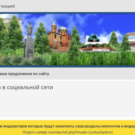
с
т
р
а
ц
и
е
й
аши предложени по сайту
и в социальной сети
м модераторов которые будут наполнять свои разделы контентом и модер
Подать заявку
memberlist.php?mode=contactadmin