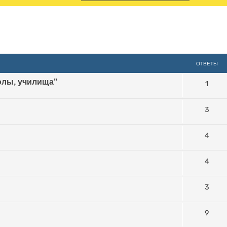
иренный поиск
ОТВЕТЫ
колы, училища"
1
3
4
4
3
9