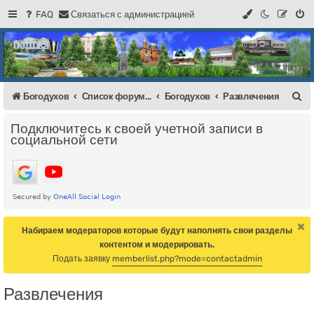
FAQ
С
в
я
з
а
т
ь
с
я
с
а
д
м
и
н
и
с
т
р
а
ц
и
е
й
Регистрация
Форум Богодухова
Богодухов
П
Богодухов
Список форумов
Богодухов
Развлечения
о
Подключитесь к своей учетной записи в
и
социальной сети
с
к
Набираем модераторов которые будут наполнять свои разделы
контентом и модерировать.
Подать заявку
memberlist.php?mode=contactadmin
Развлечения