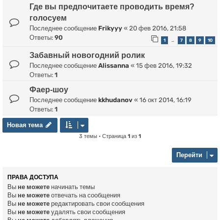
Где вы предпочитаете проводить время?
голосуем
Последнее сообщение
Frikyyy
«
20 фев 2016, 21:58
Ответы:
90
1
7
8
9
10
…
Забавный новогодний ролик
Последнее сообщение
Alissanna
«
15 фев 2016, 19:32
Ответы:
1
Фаер-шоу
Последнее сообщение
kkhudanov
«
16 окт 2014, 16:19
Ответы:
1
Новая тема
Н
о
в
а
я
т
е
м
а
3 темы • Страница
1
из
1
Перейти
ПРАВА ДОСТУПА
Вы
не можете
начинать темы
Вы
не можете
отвечать на сообщения
Вы
не можете
редактировать свои сообщения
Вы
не можете
удалять свои сообщения