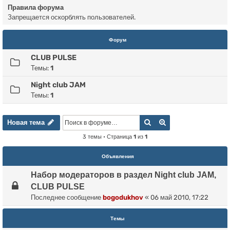
Правила форума
Запрещается оскорблять пользователей.
Форум
CLUB PULSE
Темы:
1
Night club JAM
Темы:
1
Новая тема
Поиск
Расширенный пои
Н
о
в
а
я
т
е
м
а
3 темы • Страница
1
из
1
Объявления
Набор модераторов в раздел Night club JAM,
CLUB PULSE
Последнее сообщение
bogodukhov
«
06 май 2010, 17:22
Темы