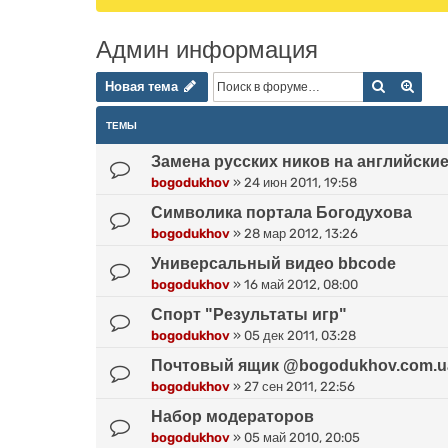
Админ информация
Новая тема
Поиск
Расш
Н
о
в
а
я
т
е
м
а
ТЕМЫ
Замена русских ников на английски
bogodukhov
»
24 июн 2011, 19:58
Символика портала Богодухова
bogodukhov
»
28 мар 2012, 13:26
Универсальный видео bbcode
bogodukhov
»
16 май 2012, 08:00
Спорт "Результаты игр"
bogodukhov
»
05 дек 2011, 03:28
Почтовый ящик @bogodukhov.com.u
bogodukhov
»
27 сен 2011, 22:56
Набор модераторов
bogodukhov
»
05 май 2010, 20:05