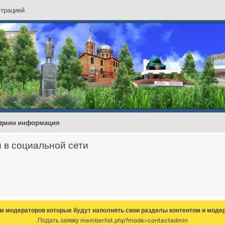
с
т
р
а
ц
и
е
й
дмин информация
и в социальной сети
м модераторов которые будут наполнять свои разделы контентом и модер
Подать заявку
memberlist.php?mode=contactadmin