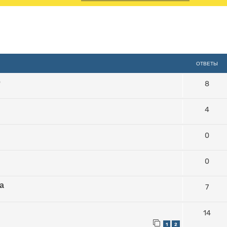
иренный поиск
ОТВЕТЫ
е
8
4
0
0
a
7
14
1
2