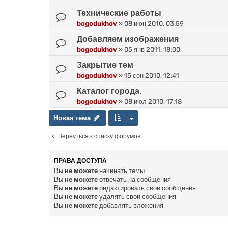
Технические работы
bogodukhov
»
08 июн 2010, 03:59
Добавляем изображения
bogodukhov
»
05 янв 2011, 18:00
Закрытие тем
bogodukhov
»
15 сен 2010, 12:41
Каталог города.
bogodukhov
»
08 июл 2010, 17:18
Новая тема
Н
о
в
а
я
т
е
м
а
Вернуться к списку форумов
ПРАВА ДОСТУПА
Вы
не можете
начинать темы
Вы
не можете
отвечать на сообщения
Вы
не можете
редактировать свои сообщения
Вы
не можете
удалять свои сообщения
Вы
не можете
добавлять вложения