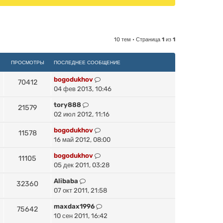
10 тем • Страница
1
из
1
ПРОСМОТРЫ
ПОСЛЕДНЕЕ СООБЩЕНИЕ
bogodukhov
70412
04 фев 2013, 10:46
tory888
21579
02 июл 2012, 11:16
bogodukhov
11578
16 май 2012, 08:00
bogodukhov
11105
05 дек 2011, 03:28
Alibaba
32360
07 окт 2011, 21:58
maxdax1996
75642
10 сен 2011, 16:42