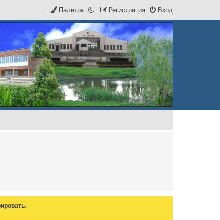
Палитра
Р
е
г
и
с
т
р
а
ц
и
я
Вход
ировать.