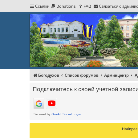
Ссылки
Donations
FAQ
С
в
я
з
а
т
ь
с
я
с
а
д
м
и
н
и
Регистрация
Форум Богодухова
Богодухов
Богодухов
Список форумов
Админцентр
А
Подключитесь к своей учетной запис
Набирае