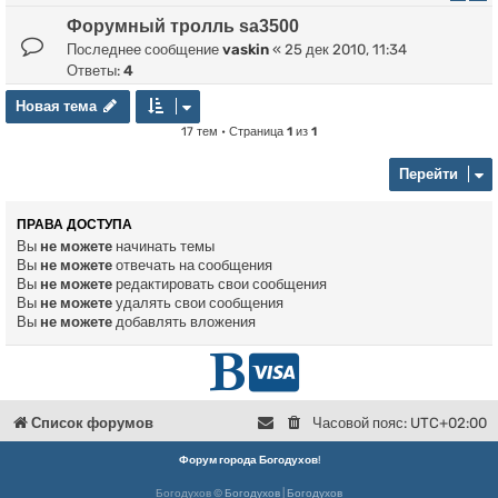
Форумный тролль sa3500
Последнее сообщение
vaskin
«
25 дек 2010, 11:34
Ответы:
4
Новая тема
Н
о
в
а
я
т
е
м
а
17 тем • Страница
1
из
1
Перейти
ПРАВА ДОСТУПА
Вы
не можете
начинать темы
Вы
не можете
отвечать на сообщения
Вы
не можете
редактировать свои сообщения
Вы
не можете
удалять свои сообщения
Вы
не можете
добавлять вложения
Г
D
л
o
Список форумов
Часовой пояс:
UTC+02:00
в
n
Форум города Богодухов
!
Богодухов ©
Богодухов
|
Богодухов