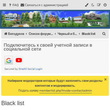
FAQ
С
в
я
з
а
т
ь
с
я
с
а
д
м
и
н
и
с
т
р
а
ц
и
е
й
Регистрация
Форум Богодухова
Богодухов
П
Богодухов
Список форумов
Черный и белый список Богоодухов + Флуд
Black list
о
Подключитесь к своей учетной записи в
и
социальной сети
с
к
Набираем модераторов которые будут наполнять свои разделы
контентом и модерировать.
Подать заявку
memberlist.php?mode=contactadmin
Black list