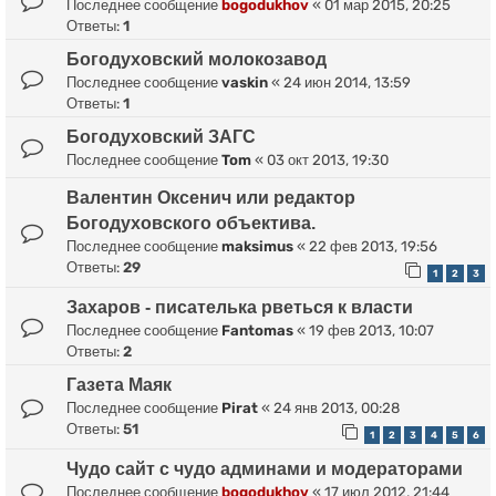
Последнее сообщение
bogodukhov
«
01 мар 2015, 20:25
Ответы:
1
Богодуховский молокозавод
Последнее сообщение
vaskin
«
24 июн 2014, 13:59
Ответы:
1
Богодуховский ЗАГС
Последнее сообщение
Tom
«
03 окт 2013, 19:30
Валентин Оксенич или редактор
Богодуховского объектива.
Последнее сообщение
maksimus
«
22 фев 2013, 19:56
Ответы:
29
1
2
3
Захаров - писателька рветься к власти
Последнее сообщение
Fantomas
«
19 фев 2013, 10:07
Ответы:
2
Газета Маяк
Последнее сообщение
Pirat
«
24 янв 2013, 00:28
Ответы:
51
1
2
3
4
5
6
Чудо сайт с чудо админами и модераторами
Последнее сообщение
bogodukhov
«
17 июл 2012, 21:44