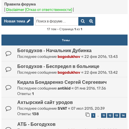
Правила форума
|
Disclaimer (Отказ от ответственности)
|
Новая тема
Поиск
Расширенный пои
Н
о
в
а
я
т
е
м
а
17 тем • Страница
1
из
1
Темы
Богодухов - Начальник Дубинка
Последнее сообщение
bogodukhov
«
22 фев 2016, 13:43
Богодухов - Беспредел в больнице
Последнее сообщение
bogodukhov
«
22 фев 2016, 13:42
Кидала Бондаренко Сергей Сергеевич
Последнее сообщение
antikid
«
01 янв 2016, 17:36
Ответы:
1
Ахтырский сайт уродов
Последнее сообщение
SVAT
«
07 июл 2015, 20:39
Ответы:
138
1
11
12
13
14
…
АТБ - Богодухов