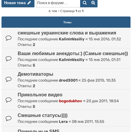
Новая тема
Поиск
Расширенный пои
Н
о
в
а
я
т
е
м
а
6 тем • Страница
1
из
1
Темы
смешные украинские слова и выражения
Последнее сообщение
KalininVasiliy
«
15 янв 2016, 01:32
Ответы:
2
Ваши любимые анекдоты:) (Самые смешные))
Последнее сообщение
KalininVasiliy
«
15 янв 2016, 01:31
Ответы:
5
Демотиваторы
Последнее сообщение
dred3001
«
25 фев 2015, 10:35
Ответы:
2
Прикольное видео
Последнее сообщение
bogodukhov
«
20 дек 2011, 18:54
Ответы:
5
Смешные статусы))))
Последнее сообщение
Lera
«
08 янв 2011, 15:55
Прикольные SMS