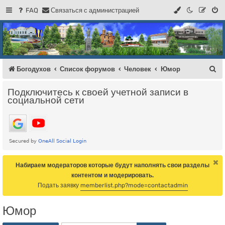
FAQ
С
в
я
з
а
т
ь
с
я
с
а
д
м
и
н
и
с
т
р
а
ц
и
е
й
Регистрация
Форум Богодухова
Богодухов
П
Богодухов
Список форумов
Человек
Юмор
о
Подключитесь к своей учетной записи в
и
социальной сети
с
к
Набираем модераторов которые будут наполнять свои разделы
контентом и модерировать.
Подать заявку
memberlist.php?mode=contactadmin
Юмор